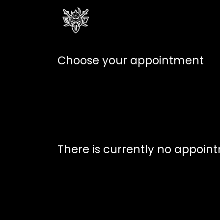
Skip to Content
Home
Shop
Events
Ar
Choose your appointment
There is currently no appoin