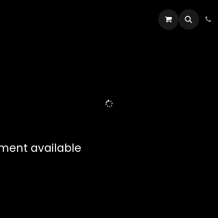
tisti
Appointment
Contattaci
tment available