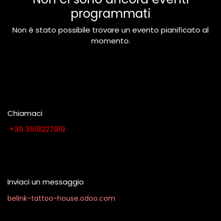
programmati
Non è stato possibile trovare un evento pianificato al
momento.
Chiamaci
​​​​​​​​​​​​​​+​3​9​ ​3​5​1​8​2​2​7​9​1​9
Contattaci quando vuoi
Inviaci un messaggio
belink-tattoo-house.odoo.com