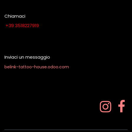
Chiamaci
​​​​​​​​​​​​​​+​3​9​ ​3​5​1​8​2​2​7​9​1​9
Contattaci quando vuoi
Inviaci un messaggio
belink-tattoo-house.odoo.com