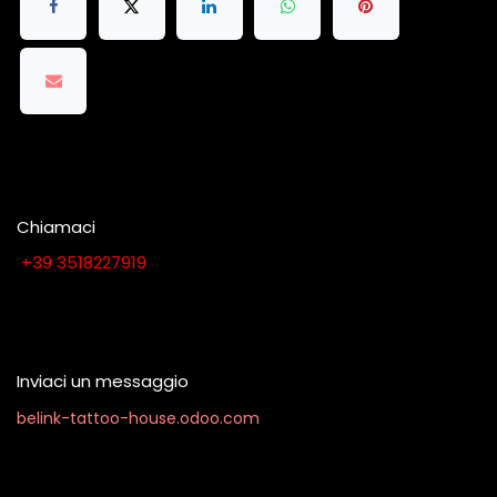
Chiamaci
​​​​​​​​​​​​​​+​3​9​ ​3​5​1​8​2​2​7​9​1​9
Contattaci quando vuoi
Inviaci un messaggio
belink-tattoo-house.odoo.com