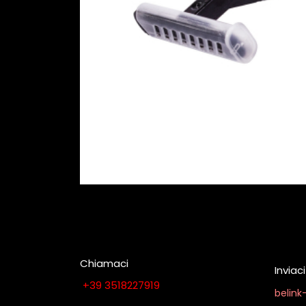
Chiamaci
Invia
​​​​​​​​​​​​​​+​3​9​ ​3​5​1​8​2​2​7​9​1​9
belin